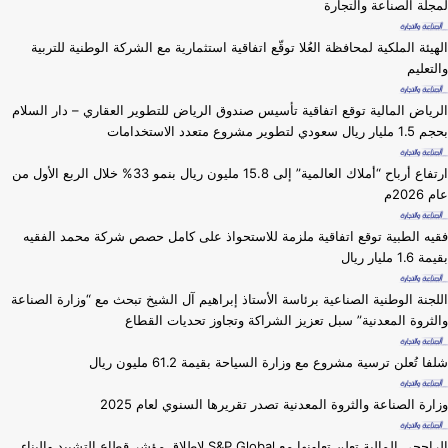
لمجلة الصناعة والتجارة
الهيئة الملكية لمحافظة العُلا توقّع اتفاقية استثمارية مع الشركة الوطنية للتربية
والتعليم
الرياض المالية توقع اتفاقية تأسيس صندوق الرياض للتطوير العقاري – دار السلام
بحجم 1.5 مليار ريال سعودي لتطوير مشروع متعدد الاستخدامات
ارتفاع أرباح “أملاك العالمية” إلى 15.8 مليون ريال بنمو 33% خلال الربع الأول من
عام 2026م
فقيه الطبية توقع اتفاقية ملزمة للاستحواذ على كامل حصص شركة محمد الفقيه
بقيمة 1.6 مليار ريال
اللجنة الوطنية الصناعية برئاسة الأستاذ إبراهيم آل الشيخ تبحث مع “وزارة الصناعة
والثروة المعدنية” سبل تعزيز الشراكة وتجاوز تحديات القطاع
شلفا تُعلن ترسية مشروع مع وزارة السياحة بقيمة 61.2 مليون ريال
وزارة ⁧الصناعة والثروة المعدنية⁩ تصدر تقريرها السنوي لعام 2025
الراجحي المالية تعلن تعاونها مع S&P Global لإطلاق مؤشر قطاع التشييد والبناء