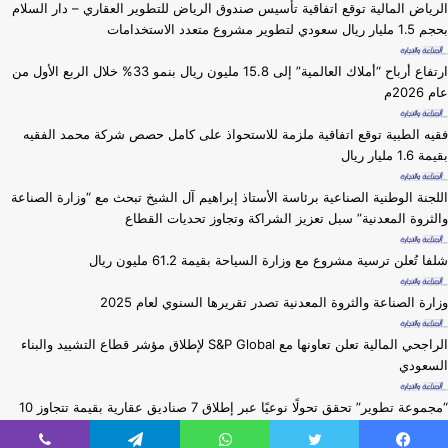
الرياض المالية توقع اتفاقية تأسيس صندوق الرياض للتطوير العقاري – دار السلام
بحجم 1.5 مليار ريال سعودي لتطوير مشروع متعدد الاستخدامات
ارتفاع أرباح “أملاك العالمية” إلى 15.8 مليون ريال بنمو 33% خلال الربع الأول من
عام 2026م
فقيه الطبية توقع اتفاقية ملزمة للاستحواذ على كامل حصص شركة محمد الفقيه
بقيمة 1.6 مليار ريال
اللجنة الوطنية الصناعية برئاسة الأستاذ إبراهيم آل الشيخ تبحث مع “وزارة الصناعة
والثروة المعدنية” سبل تعزيز الشراكة وتجاوز تحديات القطاع
شلفا تُعلن ترسية مشروع مع وزارة السياحة بقيمة 61.2 مليون ريال
وزارة ⁧الصناعة والثروة المعدنية⁩ تصدر تقريرها السنوي لعام 2025
الراجحي المالية تعلن تعاونها مع S&P Global لإطلاق مؤشر قطاع التشييد والبناء
السعودي
“مجموعة تطوير” تحقق تحولًا نوعيًا عبر إطلاق 7 صناديق عقارية بقيمة تتجاوز 10
مليار ريال خلال عام 2025