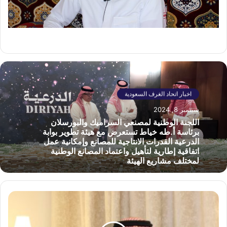
اخبار اتحاد الغرف السعودية
سبتمبر 8, 2024
اللجنة الوطنية لمصنعي السراميك والبورسلان
برئاسة أ.طه خياط تستعرض مع هيئة تطوير بوابة
الدرعية القدرات الانتاجية للمصانع وإمكانية عمل
اتفاقية إطارية لتأهيل واعتماد المصانع الوطنية
لمختلف مشاريع الهيئة