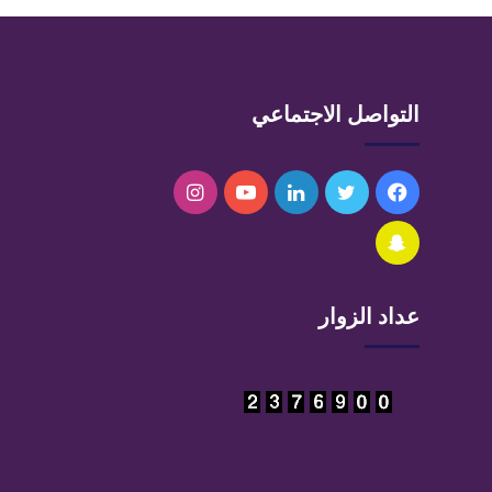
التواصل الاجتماعي
فيسبوك
تويتر
لينكدإن
يوتيوب
انستقرام
سناب
تشات
عداد الزوار