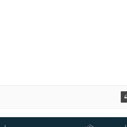
د
طباعة