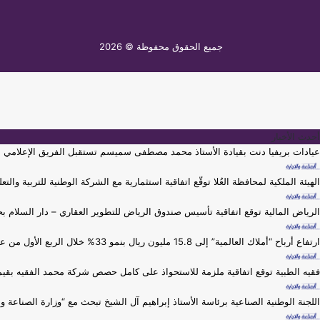
جميع الحقوق محفوظة © 2026
أحدث الأخبار
عيادات بريفيا دنت بقيادة الأستاذ محمد مصطفى سميسم تستقبل الفريق الإعلامي لم
الهيئة الملكية لمحافظة العُلا توقّع اتفاقية استثمارية مع الشركة الوطنية للتربية والتعل
الرياض المالية توقع اتفاقية تأسيس صندوق الرياض للتطوير العقاري – دار السلام بحجم 1.5 مليار ريال سعودي لتطوير مشروع متعدد الاست
ارتفاع أرباح “أملاك العالمية” إلى 15.8 مليون ريال بنمو 33% خلال الربع الأول من عام 2026م
فقيه الطبية توقع اتفاقية ملزمة للاستحواذ على كامل حصص شركة محمد الفقيه بقيمة 1.6 مليار ري
اللجنة الوطنية الصناعية برئاسة الأستاذ إبراهيم آل الشيخ تبحث مع “وزارة الصناعة و