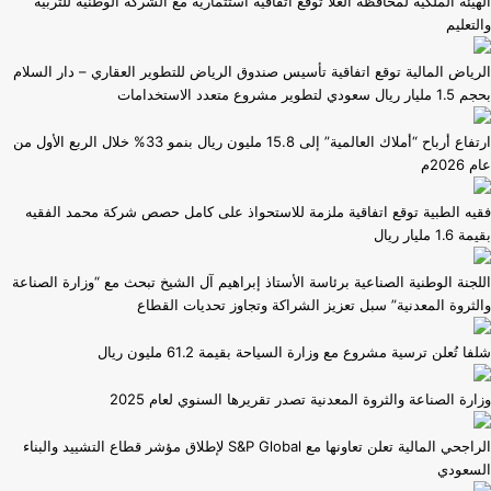
الهيئة الملكية لمحافظة العُلا توقّع اتفاقية استثمارية مع الشركة الوطنية للتربية
والتعليم
الرياض المالية توقع اتفاقية تأسيس صندوق الرياض للتطوير العقاري – دار السلام
بحجم 1.5 مليار ريال سعودي لتطوير مشروع متعدد الاستخدامات
ارتفاع أرباح “أملاك العالمية” إلى 15.8 مليون ريال بنمو 33% خلال الربع الأول من
عام 2026م
فقيه الطبية توقع اتفاقية ملزمة للاستحواذ على كامل حصص شركة محمد الفقيه
بقيمة 1.6 مليار ريال
اللجنة الوطنية الصناعية برئاسة الأستاذ إبراهيم آل الشيخ تبحث مع “وزارة الصناعة
والثروة المعدنية” سبل تعزيز الشراكة وتجاوز تحديات القطاع
شلفا تُعلن ترسية مشروع مع وزارة السياحة بقيمة 61.2 مليون ريال
وزارة ⁧الصناعة والثروة المعدنية⁩ تصدر تقريرها السنوي لعام 2025
الراجحي المالية تعلن تعاونها مع S&P Global لإطلاق مؤشر قطاع التشييد والبناء
السعودي